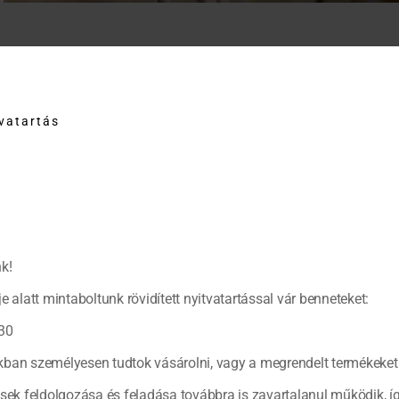
Zelleres ráksaláta
Egyszerű saláta vagy előétel is lehet, ha szép kelyhekben tálaljuk fel.
tvatartás
de jó annak, aki készíti és aki elfogyasztja, ha értitek, mire gondolok.
Hozzávalók:
1 nagyobb fej
zeller
gumó
30 dkg főtt rákhús
2 teáskanál mustár
k!
fél
citrom
leve
1 csokor
petrezselyem
zöldje
e alatt mintaboltunk rövidített nyitvatartással vár benneteket:
1 teáskanál
tárkony
30
4 evőkanál majonéz
4 evőkanál tejföl
ban személyesen tudtok vásárolni, vagy a megrendelt termékeket 
só, darált bors
ések feldolgozása és feladása továbbra is zavartalanul működik, í