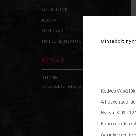
GIN & TONIC
KÖNYV
GYERTYÁK
HOTEL AJÁNLATOK
Mintabolt nyi
KOSÁR
0 ITEMS
KOSÁR
Nincsenek termékek a kosárban.
Kedves Vásárlóin
A hőségriadó idej
Nyitva: 8:00–12:
Ebben az időszak
Az online rendel