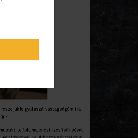
reszeljük le gyufaszál vastagságúra. Ha
tjuk.
ustárt, tejfölt, majonézt, ízesítsük sóval,
 és tárkonnyal. Adjuk hozzá a főtt rákhús