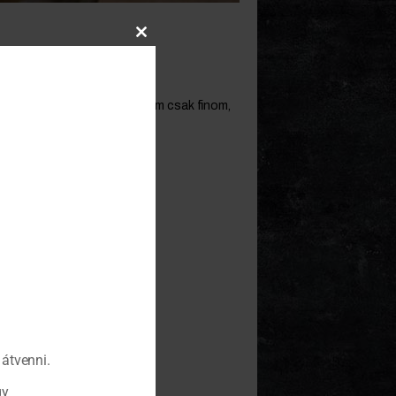
Close
this
module
 A friss és ropogós zeller nem csak finom,
átvenni.
gy