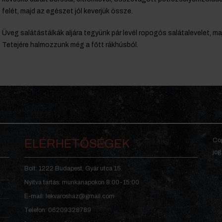
felét, majd az egészet jól keverjük össze.
Üveg salátástálkák aljára tegyünk pár levél ropogós salátalevelet, maj
Tetejére halmozzunk még a főtt rákhúsból.
Cop
ELÉRHETŐSÉGEK
jog
Bolt: 1222 Budapest, Gyár utca 15.
Nyitva tartás: munkanapokon 8:00-15:00
E-mail: lekvaroshaz@gmail.com
Telefon: 06209328789