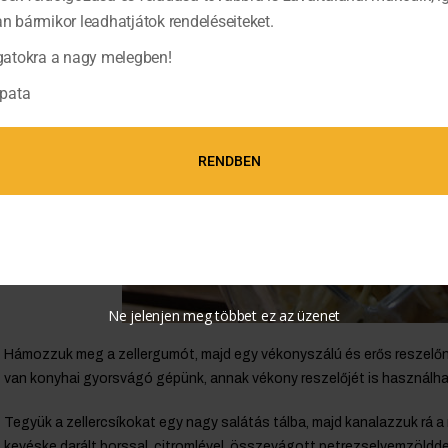
bármikor leadhatjátok rendeléseiteket.
atokra a nagy melegben!
pata
RENDBEN
Ne jelenjen meg többet ez az üzenet
Hámozzuk meg a zellergumót, majd egy vékonyszálú és erős reszelőn 
van konyhai gyorsvágó gépünk, annak vékony reszelőjét is használha
Tegyük a zellercsíkokat egy nagy salátás tálba, majd kanalazzuk rá a m
kevéske darált borssal, citromlével, összevágott petrezselyemzölddel