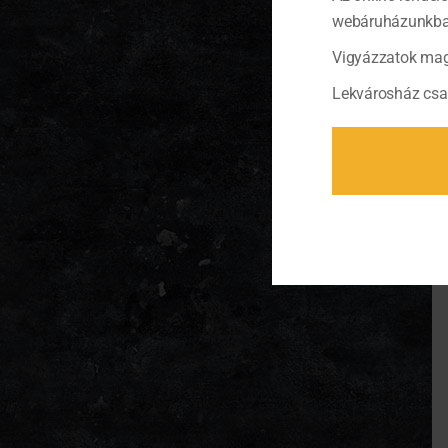
webáruházunkban 
Vigyázzatok mag
Lekvárosház csa