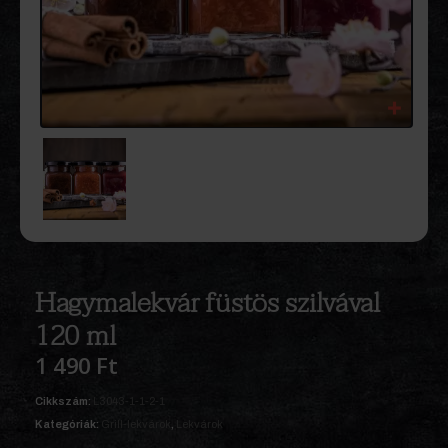
Hagymalekvár füstös szilvával
120 ml
1 490
Ft
Cikkszám:
L3043-1-1-2-1
Kategóriák:
Grill-lekvárok
,
Lekvárok