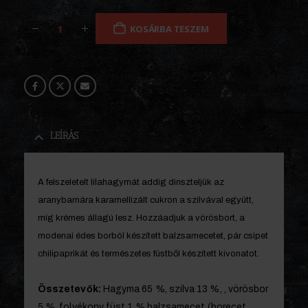
KOSÁRBA TESZEM
LEÍRÁS
A felszeletelt lilahagymát addig dinszteljük az
aranybarnára karamellizált cukron a szilvával együtt,
míg krémes állagú lesz. Hozzáadjuk a vörösbort, a
modenai édes borból készített balzsamecetet, pár csipet
chilipaprikát és természetes füstből készített kivonatot.
Összetevők:
Hagyma 65 %, szilva 13 %, , vörösbor
5 %. folyékony füst 1 %,balzsamecet (borecet,