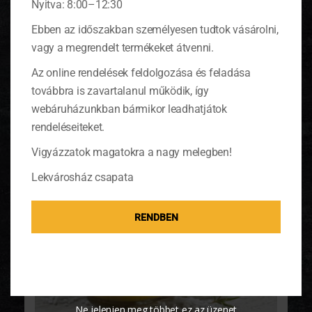
Nyitva: 8:00–12:30
Ebben az időszakban személyesen tudtok vásárolni,
KAPCSOLÓDÓ TERMÉKEK
vagy a megrendelt termékeket átvenni.
Az online rendelések feldolgozása és feladása
továbbra is zavartalanul működik, így
-50%
webáruházunkban bármikor leadhatjátok
rendeléseiteket.
Vigyázzatok magatokra a nagy melegben!
Lekvárosház csapata
RENDBEN
Ne jelenjen meg többet ez az üzenet