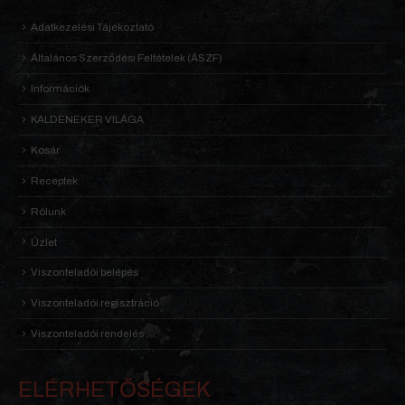
Adatkezelési Tájékoztató
Általános Szerződési Feltételek (ÁSZF)
Információk
KALDENEKER VILÁGA
Kosár
Receptek
Rólunk
Üzlet
Viszonteladói belépés
Viszonteladói regisztráció
Viszonteladói rendelés
ELÉRHETŐSÉGEK