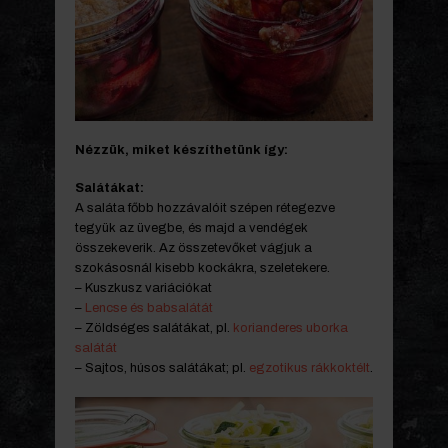
Nézzük, miket készíthetünk így:
Salátákat:
A saláta főbb hozzávalóit szépen rétegezve
tegyük az üvegbe, és majd a vendégek
összekeverik. Az összetevőket vágjuk a
szokásosnál kisebb kockákra, szeletekere.
– Kuszkusz variációkat
–
Lencse és babsalátát
– Zöldséges salátákat, pl.
korianderes uborka
salátát
– Sajtos, húsos salátákat; pl.
egzotikus rákkoktélt
.