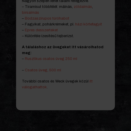
Nagyon szépen lehet tálalni rétegezve.
– Tiramisut többfélét: málnás,
zöldalmás
,
birsalmás
–
Bodzaszirupos túróhabot
– Fagyikat, pohárkrémeket, pl.
házi körtefagyit
–
Epres desszerteket
– Különféle ízesítésű tejberizst.
A tálaláshoz az üvegeket itt vásárolhatod
meg:
–
Rusztikus csatos üveg 250 ml
–
Csatos üveg, 500 ml
További csatos és Weck üvegek közül
itt
válogathattok
.