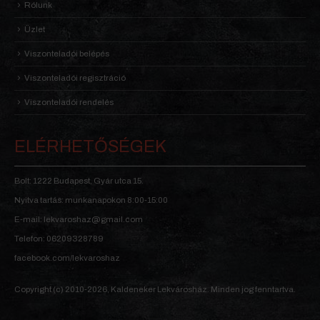
Rólunk
Üzlet
Viszonteladói belépés
Viszonteladói regisztráció
Viszonteladói rendelés
ELÉRHETŐSÉGEK
Bolt: 1222 Budapest, Gyár utca 15.
Nyitva tartás: munkanapokon 8:00-15:00
E-mail: lekvaroshaz@gmail.com
Telefon: 06209328789
facebook.com/lekvaroshaz
Copyright (c) 2010-2026, Kaldeneker Lekvárosház. Minden jog fenntartva.