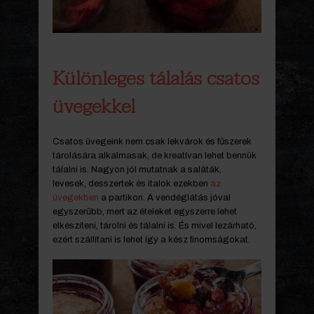
Különleges tálalás csatos
üvegekkel
Csatos üvegeink nem csak lekvárok és fűszerek
tárolására alkalmasak, de kreatívan lehet bennük
tálalni is. Nagyon jól mutatnak a saláták,
levesek, desszertek és italok ezekben
az
üvegekben
a partikon. A vendéglátás jóval
egyszerűbb, mert az ételeket egyszerre lehet
elkészíteni, tárolni és tálalni is. És mivel lezárható,
ezért szállítani is lehet így a kész finomságokat.